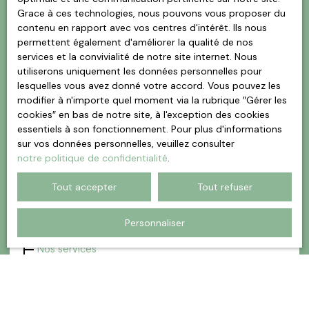
Grace à ces technologies, nous pouvons vous proposer du
Nos services
contenu en rapport avec vos centres d'intérêt. Ils nous
À propos
permettent également d'améliorer la qualité de nos
Contact
services et la convivialité de notre site internet. Nous
utiliserons uniquement les données personnelles pour
lesquelles vous avez donné votre accord. Vous pouvez les
Barre d'actions du menu
modifier à n'importe quel moment via la rubrique ″Gérer les
cookies″ en bas de notre site, à l'exception des cookies
essentiels à son fonctionnement. Pour plus d'informations
Mes favoris
sur vos données personnelles, veuillez consulter
notre politique de confidentialité
.
Espace vendeur
Tout accepter
Tout refuser
Pied de page central
Personnaliser
Nos services
Espace vendeur
Vendre avec nous