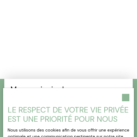
Menu principal
Vendre
LE RESPECT DE VOTRE VIE PRIVÉE
Acheter
EST UNE PRIORITÉ POUR NOUS
Vendu
Nous utilisons des cookies afin de vous offrir une expérience
Nouveau : Service de débarras
optimale et une communication pertinente sur notre site.