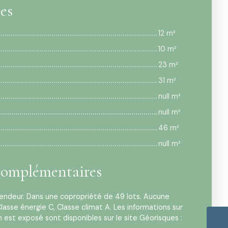
ces
12 m²
10 m²
23 m²
31 m²
null m²
null m²
46 m²
null m²
complémentaires
vendeur. Dans une copropriété de 49 lots. Aucune
lasse énergie C, Classe climat A. Les informations sur
n est exposé sont disponibles sur le site Géorisques :