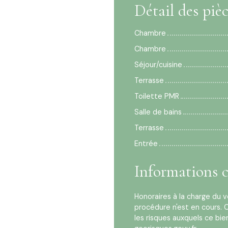
Détail des piè
Chambre
Chambre
Séjour/cuisine
Terrasse
Toilette PMR
Salle de bains
Terrasse
Entrée
Informations 
Honoraires à la charge du 
procédure n'est en cours. C
les risques auxquels ce bie