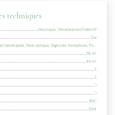
es techniques
Electrique, Climatisation/Collectif
Oui
Climatisation, , Accès handicapés, Fibre optique, Digicode, Interphone, Portail motorisé
58
m²
46
m²
3
2
1
1
RDC
2014