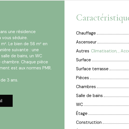
Caractéristiqu
dans une résidence
Chauffage
 vous séduire.
Ascenseur
 m². Le bien de 58 m² en
ière suivante : une
Autres
salle de bains, un WC
Surface
e chambre. Chaque pièce
tement est aux normes PMR.
Surface terrasse
Pièces
 de 3 ans.
Chambres
Salle de bains
il
WC
Étage
Construction