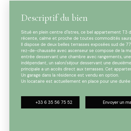
Descriptif du bien
Situé en plein centre d'Istres, ce bel appartement T3 
récente, calme et proche de toutes commodités saura
Il dispose de deux belles terrasses exposées sud de 77
rez-de-chaussée avec ascenseur se compose de la man
entrée desservant une chambre avec rangements, une 
indépendant, un salon/séjour desservant une deuxièm
principale a un accès direct aux terrasses. Cet appar
Un garage dans la résidence est vendu en option.
Un locataire est actuellement en place pour une durée
+33 6 35 56 75 52
Envoyer un ma