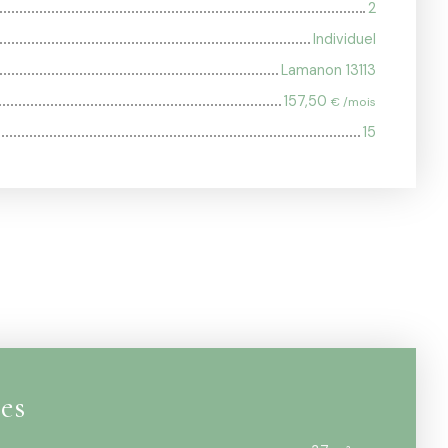
2
Individuel
Lamanon 13113
157,50
€ /mois
15
ces