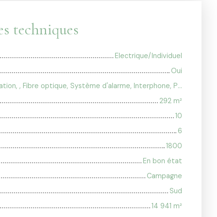
es techniques
Electrique/Individuel
Oui
Cheminée, Climatisation, , Fibre optique, Système d'alarme, Interphone, Portail motorisé
292
m²
10
6
1800
En bon état
Campagne
Sud
14 941
m²