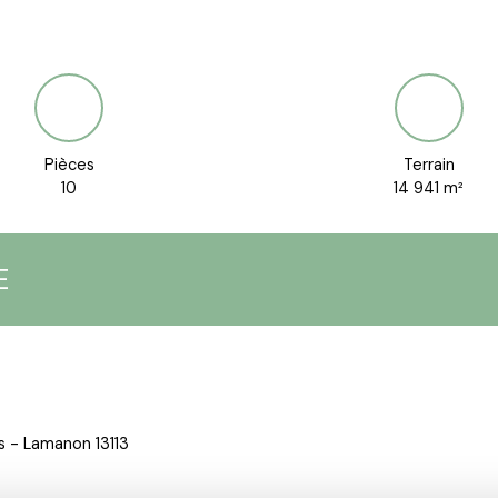
Pièces
Terrain
10
14 941
m²
E
s - Lamanon 13113