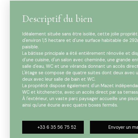
Descriptif du bien
Idéalement située sans être isolée, cette jolie propriét
d'environ 1,5 hectare et d'une surface habitable de 292
paisible.
La bâtisse principale a été entièrement rénovée et d
d'une cuisine, d'un salon avec cheminée, une grande en
salle d'eau, WC et une véranda donnant un accès direct 
L'étage se compose de quatre suites dont deux avec u
deux avec leur salle de bain et WC.
La propriété dispose également d'un Mazet indépendant
WC et kitchenette, avec un accès direct par sa terrass
À l'extérieur, un vaste parc paysager accueille une pisc
ainsi qu'une écurie avec quatre boxes fermés.
+33 6 35 56 75 52
Envoyer un ma