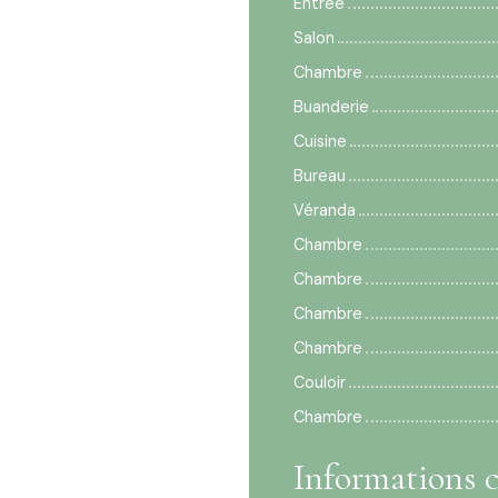
Entrée
Salon
Chambre
Buanderie
Cuisine
Bureau
Véranda
Chambre
Chambre
Chambre
Chambre
Couloir
Chambre
Informations 