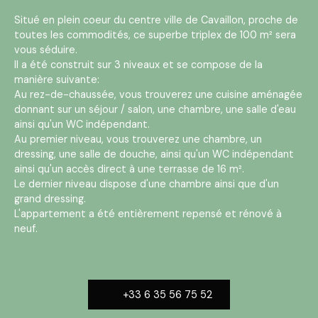
Situé en plein coeur du centre ville de Cavaillon, proche de
toutes les commodités, ce superbe triplex de 100 m² sera
vous séduire.
Il a été construit sur 3 niveaux et se compose de la
manière suivante:
Au rez-de-chaussée, vous trouverez une cuisine aménagée
donnant sur un séjour / salon, une chambre, une salle d'eau
ainsi qu'un WC indépendant.
Au premier niveau, vous trouverez une chambre, un
dressing, une salle de douche, ainsi qu'un WC indépendant
ainsi qu'un accès direct à une terrasse de 16 m².
Le dernier niveau dispose d'une chambre ainsi que d'un
grand dressing.
L'appartement a été entièrement repensé et rénové à
neuf.
+33 6 35 56 75 52