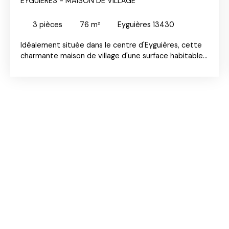
EYGUIÈRES - MAISON DE VILLAGE
3
pièces
76
m²
Eyguières 13430
Idéalement située dans le centre d'Eyguières, cette
charmante maison de village d'une surface habitable
de 76m² offre un cadre de vie paisible. Elle se
compose d'un salon, d'une salle à manger avec cuisine
équipée, de deux chambres climatisées de 15m²
chacune, d'un dressing et d'une salle d'eau. La toiture
du bien a été entièrement refaite à neuf il y a
quelques mois ainsi que l'isolation thermique. Ce bien
se situe à proximité des commerces et écoles.