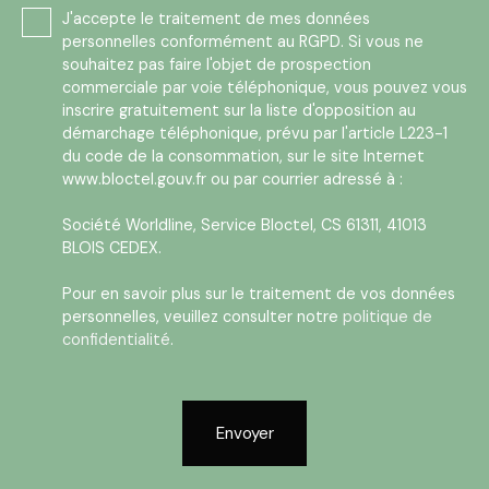
J'accepte le traitement de mes données
personnelles conformément au RGPD. Si vous ne
souhaitez pas faire l'objet de prospection
commerciale par voie téléphonique, vous pouvez vous
inscrire gratuitement sur la liste d'opposition au
démarchage téléphonique, prévu par l'article L223-1
du code de la consommation, sur le site Internet
www.bloctel.gouv.fr ou par courrier adressé à :
Société Worldline, Service Bloctel, CS 61311, 41013
BLOIS CEDEX.
Pour en savoir plus sur le traitement de vos données
personnelles, veuillez consulter notre
politique de
confidentialité
.
Envoyer