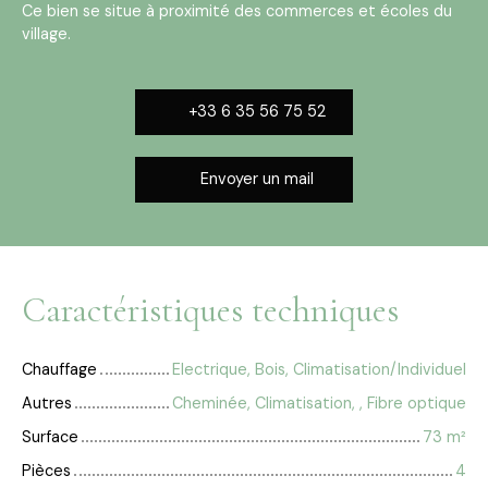
Ce bien se situe à proximité des commerces et écoles du
village.
+33 6 35 56 75 52
Envoyer un mail
Caractéristiques techniques
Chauffage
Electrique, Bois, Climatisation/Individuel
Autres
Cheminée, Climatisation, , Fibre optique
Surface
73
m²
Pièces
4