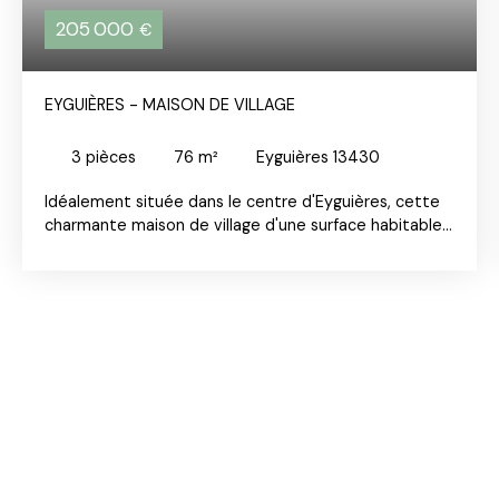
205 000
€
EYGUIÈRES - MAISON DE VILLAGE
3
pièces
76
m²
Eyguières 13430
Idéalement située dans le centre d'Eyguières, cette
charmante maison de village d'une surface habitable
de 76m² offre un cadre de vie paisible. Elle se
compose d'un salon, d'une salle à manger avec cuisine
équipée, de deux chambres climatisées de 15m²
chacune, d'un dressing et d'une salle d'eau. La toiture
du bien a été entièrement refaite à neuf il y a
quelques mois ainsi que l'isolation thermique. Ce bien
se situe à proximité des commerces et écoles.